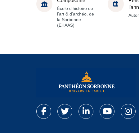
Composante
Péri
l'an
École d'histoire de
l'art & d'archéo. de
Auto
la Sorbonne
(EHAAS)