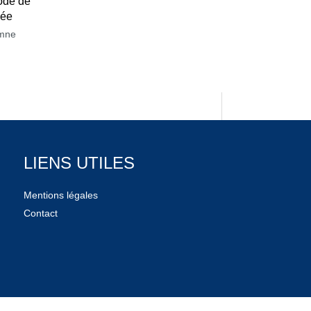
ode de
née
mne
LIENS UTILES
Mentions légales
Contact