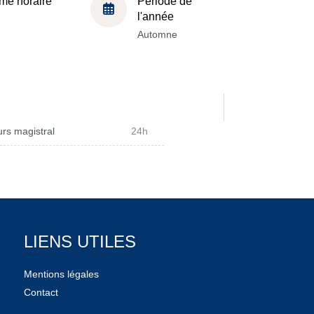
me horaire
Période de
l'année
Automne
rs magistral
24h
LIENS UTILES
Mentions légales
Contact