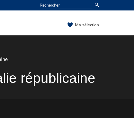
Ma sélection
aine
lie républicaine