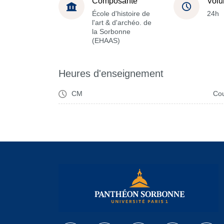
Composante
Volu
École d'histoire de
24h
l'art & d'archéo. de
la Sorbonne
(EHAAS)
Heures d'enseignement
CM
Cou