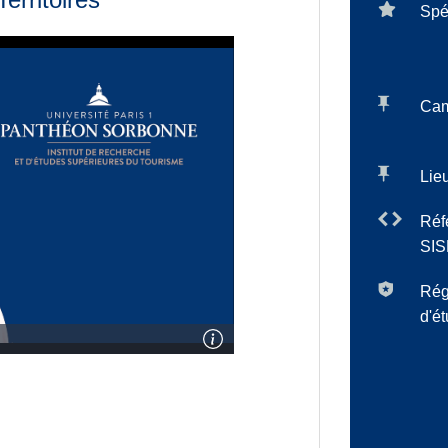
Spé
Ca
Lieu
Réf
SIS
Rég
d'é