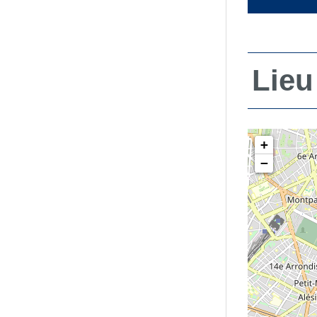
Lieu
+
−