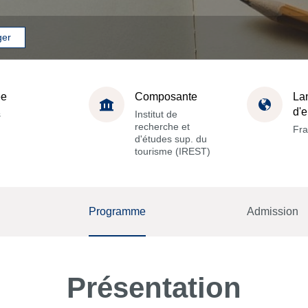
ger
ée
Composante
La
d'
s
Institut de
recherche et
Fra
d'études sup. du
tourisme (IREST)
Programme
Admission
Présentation