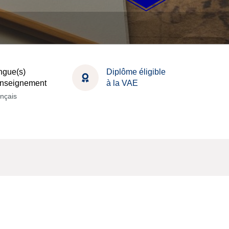
ngue(s)
Diplôme éligible
enseignement
à la VAE
nçais