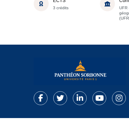
ECTS
Com
3 crédits
UFR 
géog
(UFR