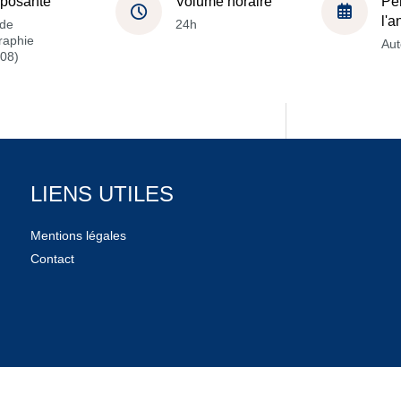
posante
Volume horaire
Pé
l'
de
24h
raphie
Au
08)
LIENS UTILES
Mentions légales
Contact