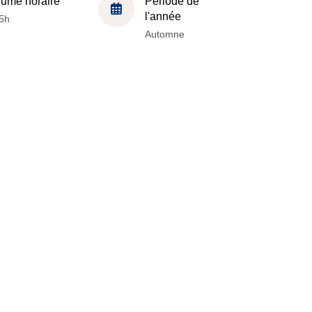
lume horaire
Période de
l'année
5h
Automne