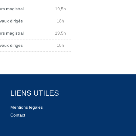
rs magistral
19,5h
vaux dirigés
18h
rs magistral
19,5h
vaux dirigés
18h
LIENS UTILES
Mentions légales
Contact