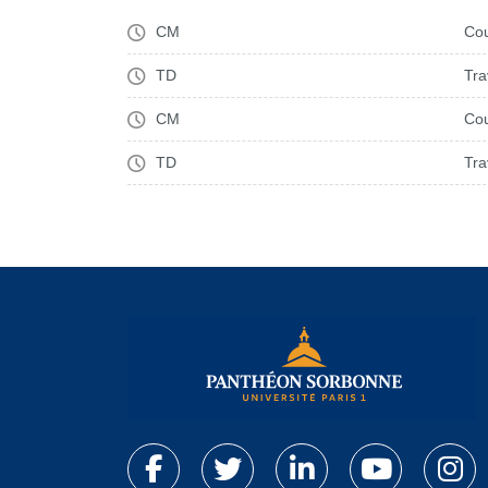
CM
Cou
TD
Tra
CM
Cou
TD
Tra