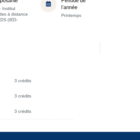
posante
Période de
l'année
 Institut
des à distance
Printemps
EDS (IED-
3 crédits
3 crédits
3 crédits