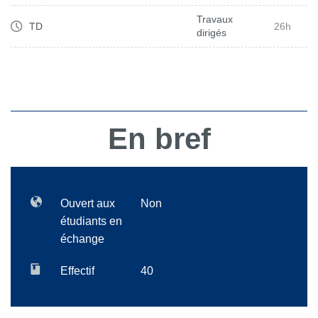
Travaux
TD
26h
dirigés
En bref
Ouvert aux
Non
étudiants en
échange
Effectif
40