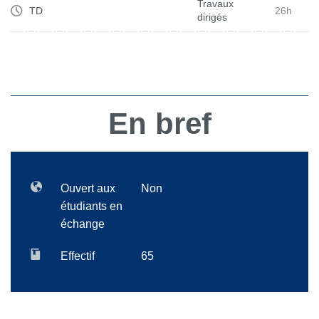
Travaux
TD
26h
dirigés
En bref
Ouvert aux
Non
étudiants en
échange
Effectif
65