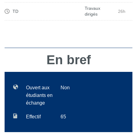
Travaux
TD
26h
dirigés
En bref
Ouvert aux
Non
étudiants en
échange
Effectif
65