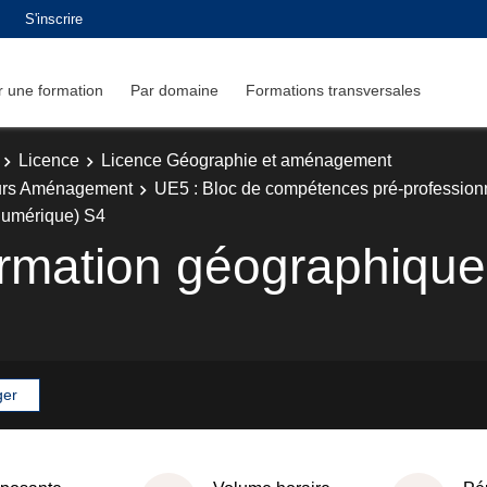
S'inscrire
 une formation
Par domaine
Formations transversales
Licence
Licence Géographie et aménagement
urs Aménagement
UE5 : Bloc de compétences pré-profession
Numérique) S4
rmation géographique
ger