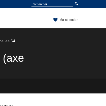
Ma sélection
nelles S4
 (axe