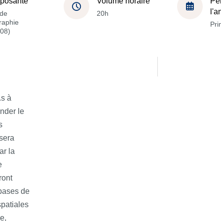
posante
Volume horaire
Pé
l'
de
20h
raphie
Pri
08)
.s à
ender le
s
osera
ar la
e
ront
 bases de
spatiales
e,