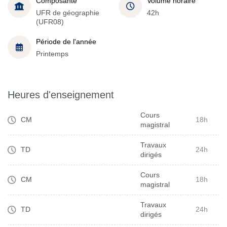
Composante
Volume horaire
UFR de géographie
42h
(UFR08)
Période de l'année
Printemps
Heures d'enseignement
Cours
CM
18h
magistral
Travaux
TD
24h
dirigés
Cours
CM
18h
magistral
Travaux
TD
24h
dirigés