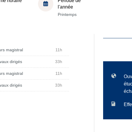
me horaire
Période de
l'année
Printemps
rs magistral
11h
vaux dirigés
33h
rs magistral
11h
Ouv
étu
vaux dirigés
33h
éch
Effe