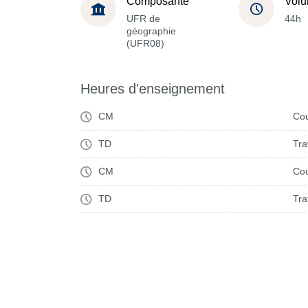
Composante
Volu
UFR de
44h
géographie
(UFR08)
Heures d'enseignement
CM
Cou
TD
Tra
CM
Cou
TD
Tra