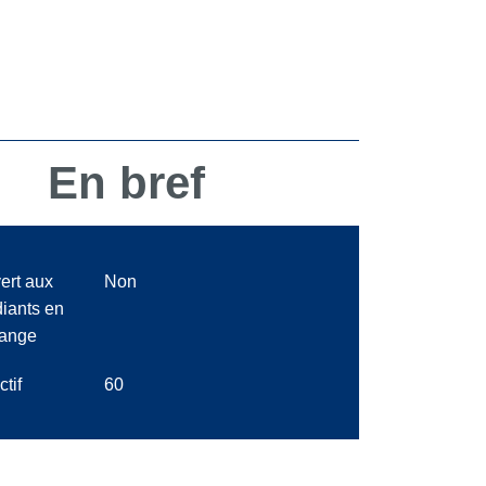
En bref
ert aux
Non
diants en
ange
ctif
60