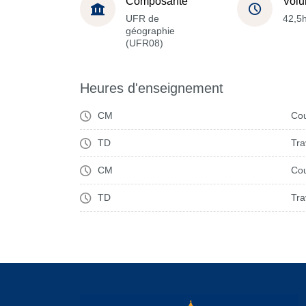
Composante
Volu
UFR de
42,5
géographie
(UFR08)
Heures d'enseignement
CM
Cou
TD
Tra
CM
Cou
TD
Tra