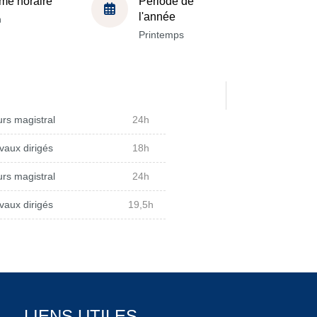
me horaire
Période de
l'année
h
Printemps
rs magistral
24h
vaux dirigés
18h
rs magistral
24h
vaux dirigés
19,5h
LIENS UTILES