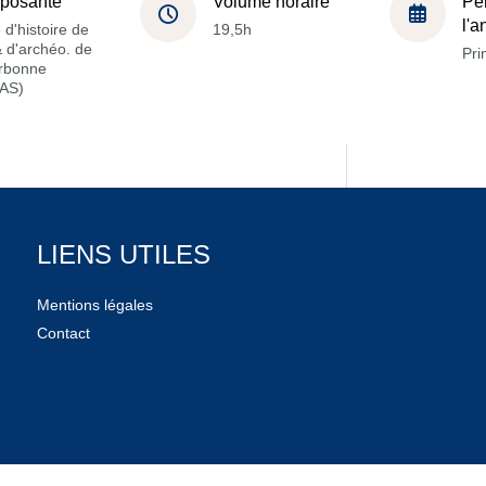
posante
Volume horaire
Pé
l'
 d'histoire de
19,5h
 & d'archéo. de
Pri
orbonne
AS)
LIENS UTILES
Mentions légales
Contact