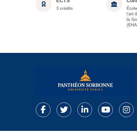
ECTS
Com
3 crédits
École
l'art
la S
(EHA