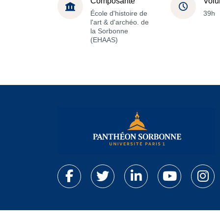
Composante
Volu
École d'histoire de
39h
l'art & d'archéo. de
la Sorbonne
(EHAAS)