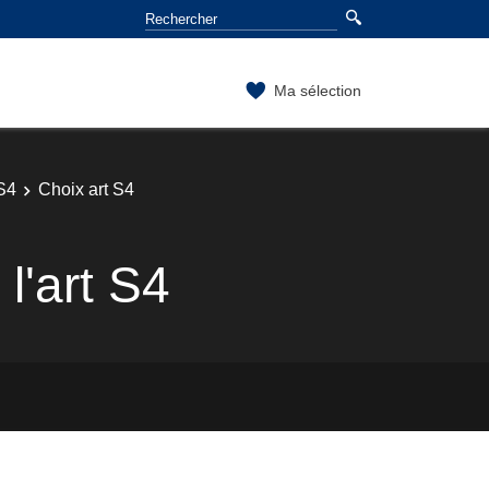
Ma sélection
 S4
Choix art S4
l'art S4