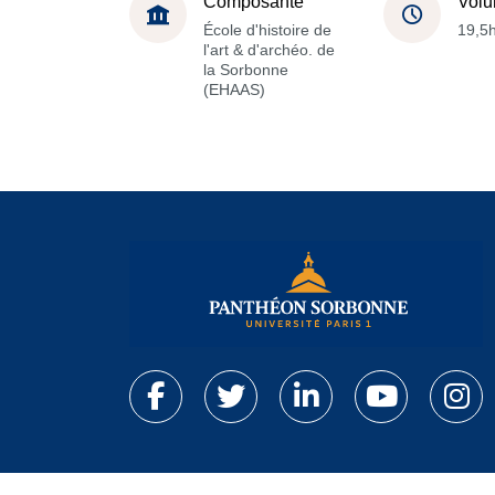
Composante
Volu
École d'histoire de
19,5
l'art & d'archéo. de
la Sorbonne
(EHAAS)