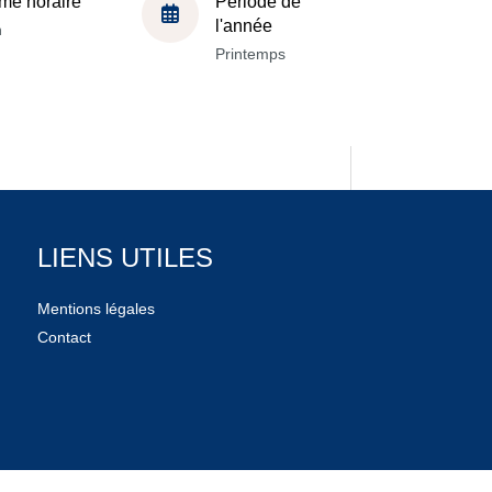
me horaire
Période de
l'année
h
Printemps
LIENS UTILES
Mentions légales
Contact