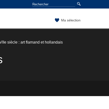
Ma sélection
VIIe siècle : art flamand et hollandais
s