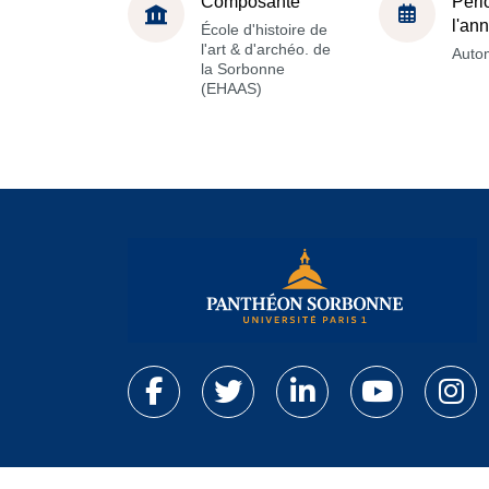
Composante
Péri
l'an
École d'histoire de
l'art & d'archéo. de
Auto
la Sorbonne
(EHAAS)