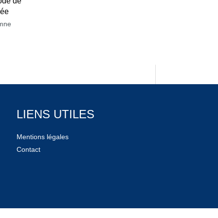
ode de
née
mne
LIENS UTILES
Mentions légales
Contact