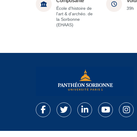
Composante
Volu
École d'histoire de
39h
l'art & d'archéo. de
la Sorbonne
(EHAAS)