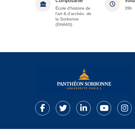
Composante
Volu
École d'histoire de
39h
l'art & d'archéo. de
la Sorbonne
(EHAAS)