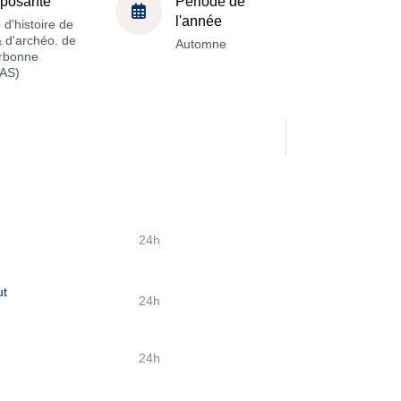
posante
Période de
l'année
 d'histoire de
 & d'archéo. de
Automne
orbonne
AS)
24h
ut
24h
24h