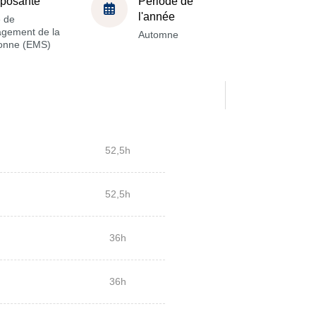
posante
Période de
l'année
e de
gement de la
Automne
onne (EMS)
52,5h
52,5h
36h
36h