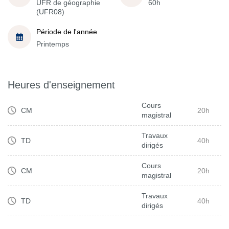
UFR de géographie
60h
(UFR08)
Période de l'année
Printemps
Heures d'enseignement
Cours
CM
20h
magistral
Travaux
TD
40h
dirigés
Cours
CM
20h
magistral
Travaux
TD
40h
dirigés