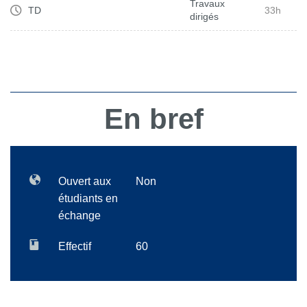
Travaux
TD
33h
dirigés
En bref
Ouvert aux
Non
étudiants en
échange
Effectif
60