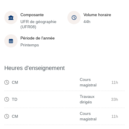
Composante
Volume horaire
UFR de géographie
44h
(UFR08)
Période de l'année
Printemps
Heures d'enseignement
Cours
CM
11h
magistral
Travaux
TD
33h
dirigés
Cours
CM
11h
magistral