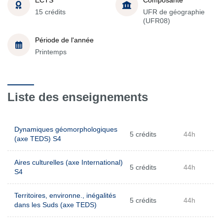
15 crédits
UFR de géographie
(UFR08)
Période de l'année
Printemps
Liste des enseignements
Dynamiques géomorphologiques
5 crédits
44h
(axe TEDS) S4
Aires culturelles (axe International)
5 crédits
44h
S4
Territoires, environne., inégalités
5 crédits
44h
dans les Suds (axe TEDS)