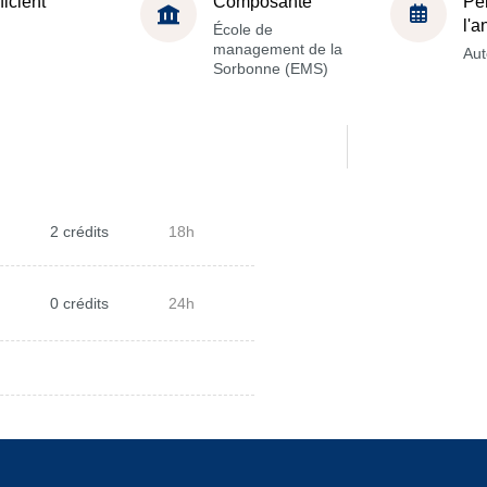
ficient
Composante
Pé
l'
École de
management de la
Au
Sorbonne (EMS)
2 crédits
18h
0 crédits
24h