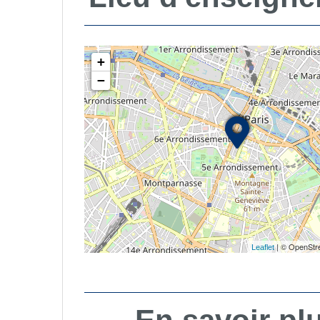
+
−
| © OpenStre
Leaflet