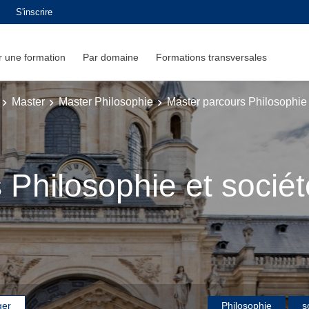
S'inscrire
 une formation
Par domaine
Formations transversales
Master
Master Philosophie
Master parcours Philosophie 
 Philosophie et sociét
ger
Philosophie
s