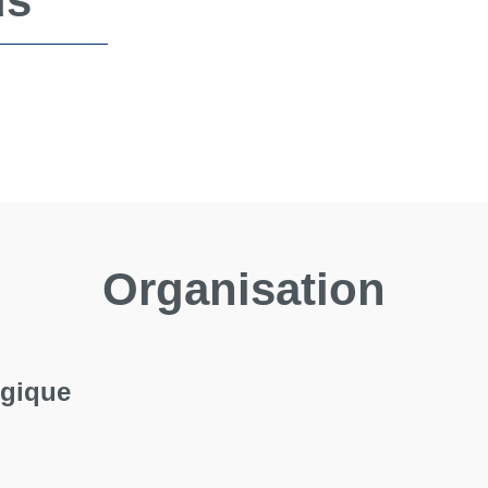
us
Organisation
ogique